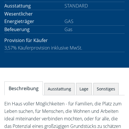
Ausstattung
STANDARD
Wesentlicher
Energieträger
GAS
Befeuerung
Gas
Provision für Käufer
3,57% Käuferprovision inklusive MwSt.
Beschreibung
Ausstattung
Lage
Sonstiges
Ein Haus voller Möglichkeiten - für Familien, die Platz zum
Leben suchen, für Menschen, die Wohnen und Arbeiten
ideal miteinander verbinden möchten, oder für alle, die
das Potenzial eines großzügigen Grundstücks zu schätzen