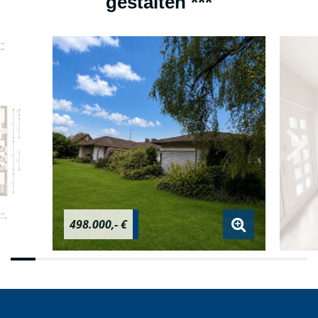
gestalten ***
498.000,- €