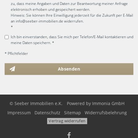
zu, dass meine Angaben und Daten zur Beantwortung meiner Anfrage
elektronisch erhoben und gespeichert werden.
Hinweis: Sie können Ihre Einwilligung jederzeit für die Zukunft per E-Mail
an info@seeber-immobilien.de widerrufen.
*
Ich bin einverstanden, dass Sie mich per Telefon/E-Mail kontaktieren und
meine Daten speichern. *
* Pflichtfelder
Absenden
© Seeber Immobilien e.K.
Powered by
Immonia GmbH
Impressum
Datenschutz
Sitemap
Widerrufsbelehrung
Vertrag widerrufen