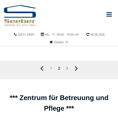
02631-24097
Mo. - Fr. 09.00 - 18.00 Uhr
06.08.2026
Objekte: 31
1
2
3
*** Zentrum für Betreuung und
Pflege ***