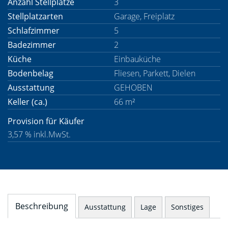
Anzahl Stellplätze
3
Stellplatzarten
Garage, Freiplatz
Schlafzimmer
5
Badezimmer
2
Küche
Einbauküche
Bodenbelag
Fliesen, Parkett, Dielen
Ausstattung
GEHOBEN
Keller (ca.)
66 m²
Provision für Käufer
3,57 % inkl.MwSt.
Beschreibung
Ausstattung
Lage
Sonstiges