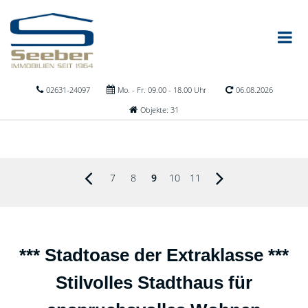
02631-24097
Mo. - Fr. 09.00 - 18.00 Uhr
06.08.2026
Objekte: 31
7
8
9
10
11
*** Stadtoase der Extraklasse ***
Stilvolles Stadthaus für