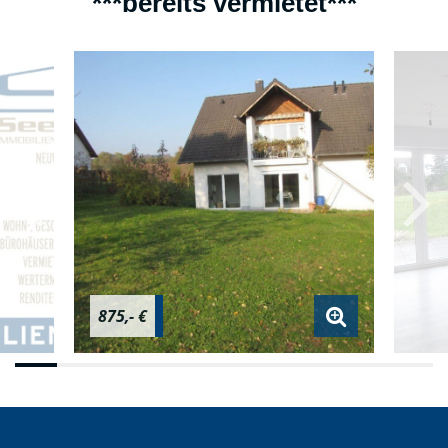
***bereits vermietet***
875,- €