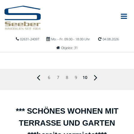
02631-24097
Mo. - Fr. 09.00 - 18.00 Uhr
04.08.2026
Objekte: 31
6
7
8
9
10
*** SCHÖNES WOHNEN MIT
TERRASSE UND GARTEN