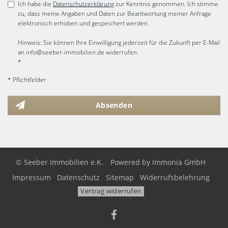
Ich habe die
Datenschutzerklärung
zur Kenntnis genommen. Ich stimme
zu, dass meine Angaben und Daten zur Beantwortung meiner Anfrage
elektronisch erhoben und gespeichert werden.
Hinweis: Sie können Ihre Einwilligung jederzeit für die Zukunft per E-Mail
an info@seeber-immobilien.de widerrufen.
*
* Pflichtfelder
Absenden
© Seeber Immobilien e.K.
Powered by
Immonia GmbH
Impressum
Datenschutz
Sitemap
Widerrufsbelehrung
Vertrag widerrufen