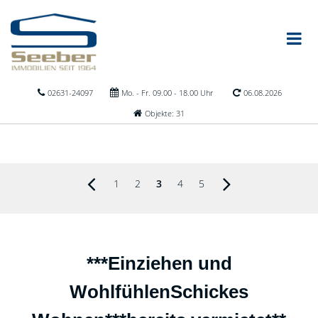
02631-24097
Mo. - Fr. 09.00 - 18.00 Uhr
06.08.2026
Objekte: 31
1
2
3
4
5
***Einziehen und
WohlfühlenSchickes