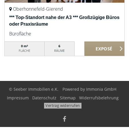
Oberhonnefeld-Gierend
*** Top-Standort nahe der A3 *** Großzügige Büros
oder Praxisräume
Bürofläche
0 m²
6
FLÄCHE
RÄUME
© Seeber Immobilien e.K.
Powered by
Immonia GmbH
Impressum
Datenschutz
Sitemap
Widerrufsbelehrung
Vertrag widerrufen