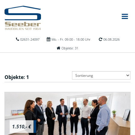
02631-24097
Mo. - Fr. 09.00 - 18.00 Uhr
06.08.2026
Objekte: 31
Objekte:
1
1.510,- €