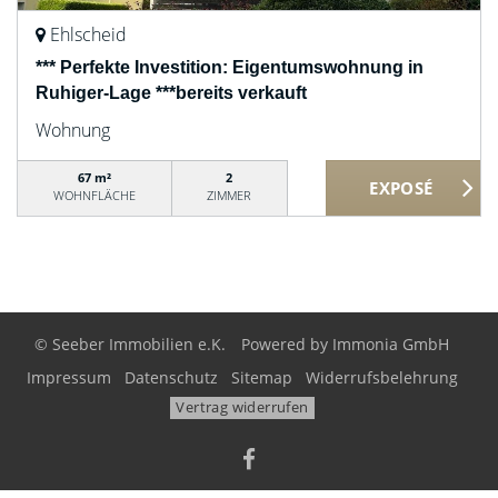
Ehlscheid
*** Perfekte Investition: Eigentumswohnung in
Ruhiger-Lage ***bereits verkauft
Wohnung
67 m²
2
WOHNFLÄCHE
ZIMMER
© Seeber Immobilien e.K.
Powered by
Immonia GmbH
Impressum
Datenschutz
Sitemap
Widerrufsbelehrung
Vertrag widerrufen