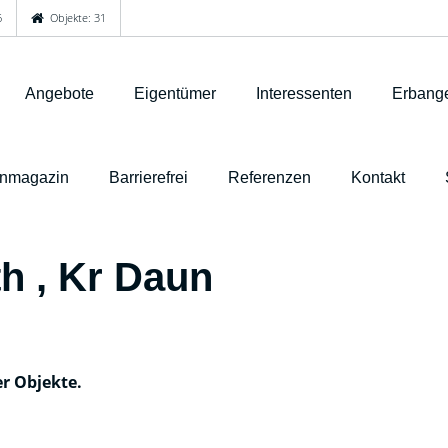
6
Objekte: 31
Angebote
Eigentümer
Interessenten
Erbange
nmagazin
Barrierefrei
Referenzen
Kontakt
h , Kr Daun
er Objekte.