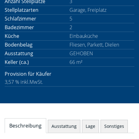
Anzahl Stellplätze
3
Stellplatzarten
Garage, Freiplatz
Schlafzimmer
5
Badezimmer
2
Küche
Einbauküche
Bodenbelag
Fliesen, Parkett, Dielen
Ausstattung
GEHOBEN
Keller (ca.)
66 m²
Provision für Käufer
3,57 % inkl.MwSt.
Beschreibung
Ausstattung
Lage
Sonstiges