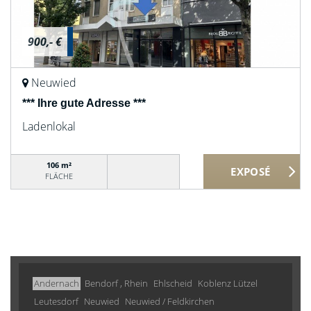
900,- €
Neuwied
*** Ihre gute Adresse ***
Ladenlokal
106 m²
FLÄCHE
Andernach
Bendorf , Rhein
Ehlscheid
Koblenz Lützel
Leutesdorf
Neuwied
Neuwied / Feldkirchen