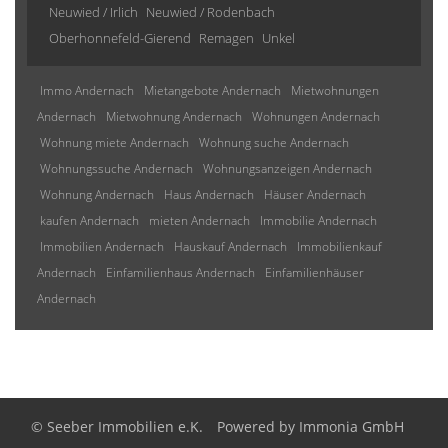
Neuwied / Irlich
Neuwied / Rodenbach
Oberhonnefeld-Gierend
Remagen
Unkel
Immo Andernach
Mietangebote Andernach
Mietwohnungen
Andernach
Mietwohnung Andernach
Wohnungen Andernach
Wohnung miete Andernach
Wohnung suche Andernach
Wohnungssuche Andernach
Wohnungsanzeigen Andernach
Wohnung Andernach
Haus Andernach
Häuser Andernach
kaufen Andernach
mieten Andernach
Immobilie Andernach
Immobilien Andernach
Hauskauf Andernach
Immobilienkauf
Andernach
Einfamilienhaus Andernach
Einfamilienhäuser
Andernach
© Seeber Immobilien e.K.
Powered by
Immonia GmbH