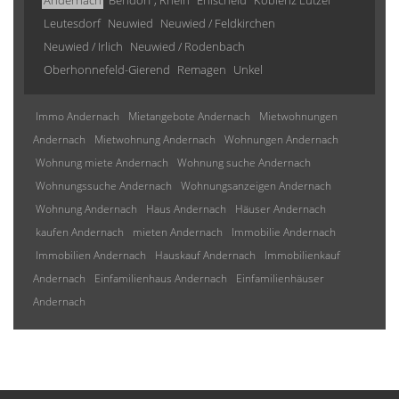
Andernach
Bendorf , Rhein
Ehlscheid
Koblenz Lützel
Leutesdorf
Neuwied
Neuwied / Feldkirchen
Neuwied / Irlich
Neuwied / Rodenbach
Oberhonnefeld-Gierend
Remagen
Unkel
Immo Andernach
Mietangebote Andernach
Mietwohnungen
Andernach
Mietwohnung Andernach
Wohnungen Andernach
Wohnung miete Andernach
Wohnung suche Andernach
Wohnungssuche Andernach
Wohnungsanzeigen Andernach
Wohnung Andernach
Haus Andernach
Häuser Andernach
kaufen Andernach
mieten Andernach
Immobilie Andernach
Immobilien Andernach
Hauskauf Andernach
Immobilienkauf
Andernach
Einfamilienhaus Andernach
Einfamilienhäuser
Andernach