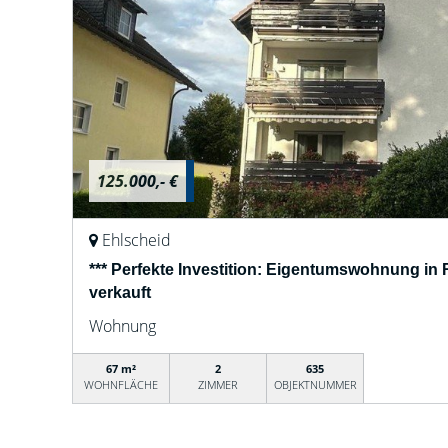
125.000,- €
Ehlscheid
*** Perfekte Investition: Eigentumswohnung in 
verkauft
Wohnung
67 m²
2
635
WOHNFLÄCHE
ZIMMER
OBJEKTNUMMER