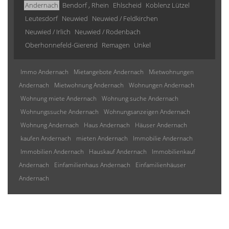
Andernach
Bendorf , Rhein
Ehlscheid
Koblenz Lützel
Leutesdorf
Neuwied
Neuwied / Feldkirchen
Neuwied / Irlich
Neuwied / Rodenbach
Oberhonnefeld-Gierend
Remagen
Unkel
Immo Andernach
Mietangebote Andernach
Mietwohnungen
Andernach
Mietwohnung Andernach
Wohnungen Andernach
Wohnung miete Andernach
Wohnung suche Andernach
Wohnungssuche Andernach
Wohnungsanzeigen Andernach
Wohnung Andernach
Haus Andernach
Häuser Andernach
kaufen Andernach
mieten Andernach
Immobilie Andernach
Immobilien Andernach
Hauskauf Andernach
Immobilienkauf
Andernach
Einfamilienhaus Andernach
Einfamilienhäuser
Andernach