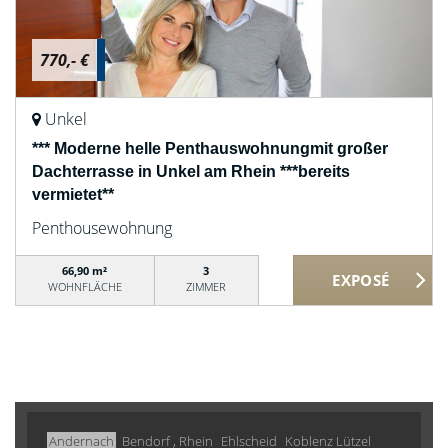
770,- €
Unkel
*** Moderne helle Penthauswohnungmit großer
Dachterrasse in Unkel am Rhein ***bereits
vermietet**
Penthousewohnung
66,90 m²
3
WOHNFLÄCHE
ZIMMER
Andernach
Bendorf , Rhein
Ehlscheid
Koblenz Lützel