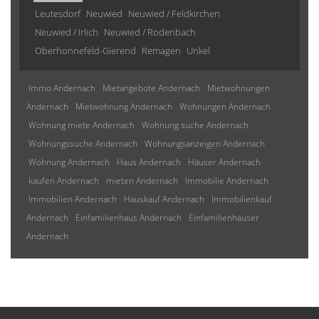
Leutesdorf
Neuwied
Neuwied / Feldkirchen
Neuwied / Irlich
Neuwied / Rodenbach
Oberhonnefeld-Gierend
Remagen
Unkel
Immo Andernach
Mietangebote Andernach
Mietwohnungen
Andernach
Mietwohnung Andernach
Wohnungen Andernach
Wohnung miete Andernach
Wohnung suche Andernach
Wohnungssuche Andernach
Wohnungsanzeigen Andernach
Wohnung Andernach
Haus Andernach
Häuser Andernach
kaufen Andernach
mieten Andernach
Immobilie Andernach
Immobilien Andernach
Hauskauf Andernach
Immobilienkauf
Andernach
Einfamilienhaus Andernach
Einfamilienhäuser
Andernach