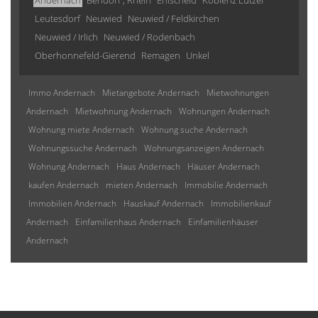
Andernach
Bendorf , Rhein
Ehlscheid
Koblenz Lützel
Leutesdorf
Neuwied
Neuwied / Feldkirchen
Neuwied / Irlich
Neuwied / Rodenbach
Oberhonnefeld-Gierend
Remagen
Unkel
Immo Andernach
Mietangebote Andernach
Mietwohnungen
Andernach
Mietwohnung Andernach
Wohnungen Andernach
Wohnung miete Andernach
Wohnung suche Andernach
Wohnungssuche Andernach
Wohnungsanzeigen Andernach
Wohnung Andernach
Haus Andernach
Häuser Andernach
kaufen Andernach
mieten Andernach
Immobilie Andernach
Immobilien Andernach
Hauskauf Andernach
Immobilienkauf
Andernach
Einfamilienhaus Andernach
Einfamilienhäuser
Andernach