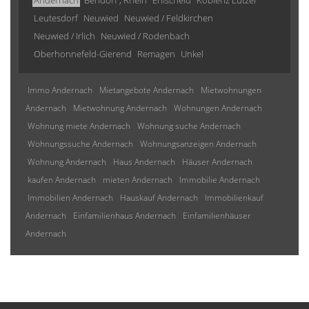
Andernach
Bendorf , Rhein
Ehlscheid
Koblenz Lützel
Leutesdorf
Neuwied
Neuwied / Feldkirchen
Neuwied / Irlich
Neuwied / Rodenbach
Oberhonnefeld-Gierend
Remagen
Unkel
Immo Andernach
Mietangebote Andernach
Mietwohnungen
Andernach
Mietwohnung Andernach
Wohnungen Andernach
Wohnung miete Andernach
Wohnung suche Andernach
Wohnungssuche Andernach
Wohnungsanzeigen Andernach
Wohnung Andernach
Haus Andernach
Häuser Andernach
kaufen Andernach
mieten Andernach
Immobilie Andernach
Immobilien Andernach
Hauskauf Andernach
Immobilienkauf
Andernach
Einfamilienhaus Andernach
Einfamilienhäuser
Andernach